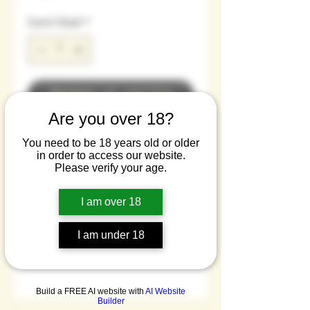
Cantidad
*
Agregar al carrito
Are you over 18?
Ginebra asiática especiada
You need to be 18 years old or older
in order to access our website.
Pimienta de Sichuan, limón
Please verify your age.
mano de Buda
I am over 18
Sobre esta ginebra
artesanal
I am under 18
Best Gin in Spain 2023
-
Sichuan inspiration
The Gin Guide Awards
Ingredientes
Lo esencial y
Build a FREE AI website with
AI Website
principales:
pimienta de
característico de esta
Builder