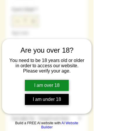
Cantidad
*
Agotado
Are you over 18?
Notificar al estar disponible
You need to be 18 years old or older
in order to access our website.
Ginebra cítrica
Please verify your age.
Bergamota, melocotón y
I am over 18
albahaca
Sobre esta ginebra
I am under 18
artesanal
Ingredientes
Calabria Inspiration
principales:
bergamota,
Build a FREE AI website with
AI Website
Builder
melocotón, albahaca
Si la península italiana