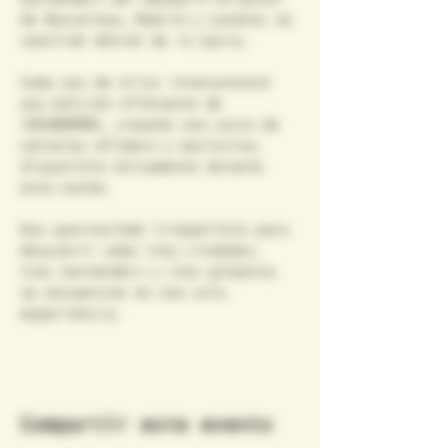
de Barcelona, Madrid y Londres se 
reunirán detrás de la barra.
Cada uno de ellos interpretará 
una edición diferente de 
100&NOMORE, creando una carta de 
cócteles efímera y exclusiva, 
disponible únicamente durante 
esta noche.
Una oportunidad irrepetible para 
descubrir cómo tres ciudades, 
tres bartenders y tres ginebras 
se encuentran en una sola 
experiencia.
Compartir este evento