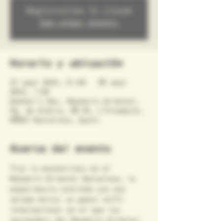
Registration is closed
See other events
Horario y ubicación
27 sept 2025, 21:00 – 28 sept
2025, 1:00
Banker's Bar, Mandarin Oriental,
Pg. de Gràcia, 38-40, L'Eixample,
08007 Barcelona, Spain
Acerca del evento
Tras la masterclass en el 
Mandarin Oriental Barcelona, la 
experiencia continúa con una 
velada única: un guest shift 
internacional en el que los 
bartenders del Mandarin Oriental 