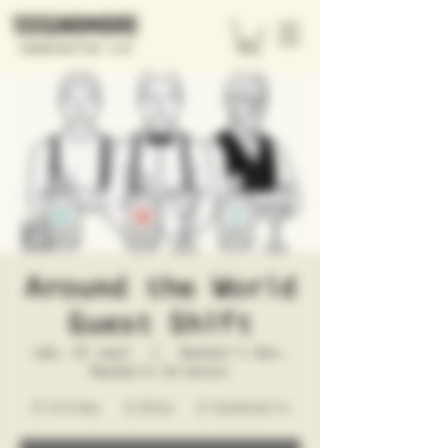
Around the World
Guest Shift
sáb, 27 sept
  |  
Banker's Bar,
Mandarin Oriental
3 Cities – 3 Gins – 3 Cocktails