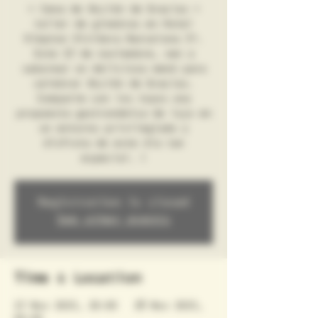
⭐ Cena de Acción de Gracias +
taller de ginebras en Hotel
Kimpton Vividora Barcelona 5*.
Este 27 de noviembre, ven a
saborear un delicioso menú para
celebrar Acción de Gracias.
Comparte con los tuyos una
propuesta gastronómica de lujo en
un entorno privilegiado y
disfruta de este día tan
especial. ¡
Registration is closed
See other events
Time & Location
27 Nov 2025, 20:00 – 28 Nov 2025,