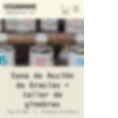
Cena de Acción
de Gracias +
taller de
ginebras
Thu 27 Nov
  |  
Kimpton Vividora