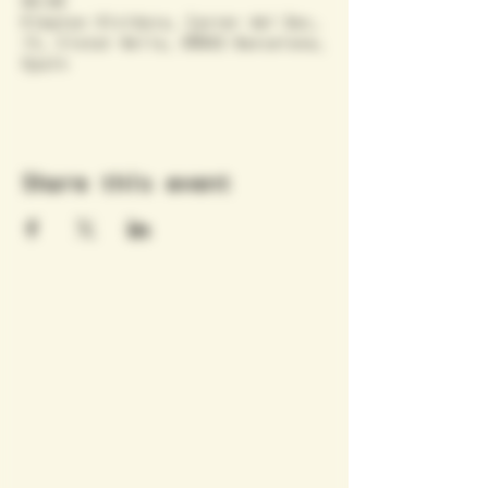
00:00
Kimpton Vividora, Carrer del Duc,
15, Ciutat Vella, 08002 Barcelona,
Spain
Share this event